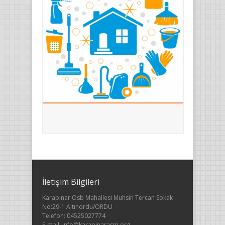
İletişim Bilgileri
Karapınar Osb Mahallesi Muhsin Tercan Sokak
No:29-1 Altınordu/ORDU
Telefon: 04525027774
E-mail: info@karapinarasm.org