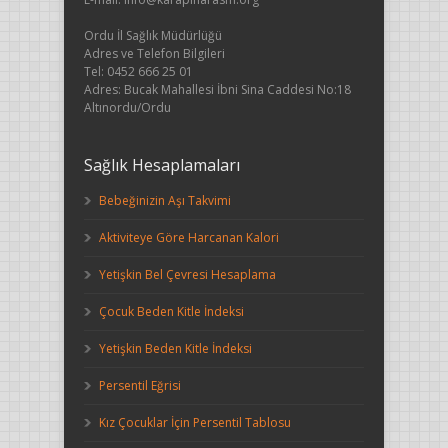
Ordu İl Sağlık Müdürlüğü
Adres ve Telefon Bilgileri
Tel: 0452 666 25 01
Adres: Bucak Mahallesi İbni Sina Caddesi No:18
Altınordu/Ordu
Sağlık Hesaplamaları
Bebeğinizin Aşı Takvimi
Aktiviteye Göre Harcanan Kalori
Yetişkin Bel Çevresi Hesaplama
Çocuk Beden Kitle İndeksi
Yetişkin Beden Kitle İndeksi
Persentil Eğrisi
Kız Çocuklar İçin Persentil Tablosu