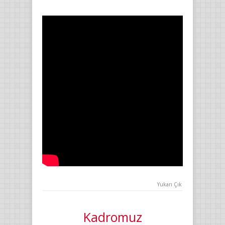
Yukarı Çık
Kadromuz