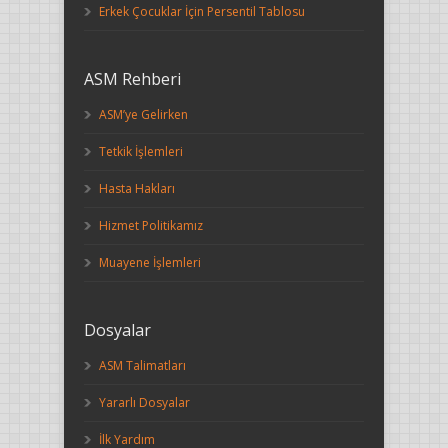
Erkek Çocuklar İçin Persentil Tablosu
ASM Rehberi
ASM’ye Gelirken
Tetkik İşlemleri
Hasta Hakları
Hizmet Politikamız
Muayene İşlemleri
Dosyalar
ASM Talimatları
Yararlı Dosyalar
İlk Yardım