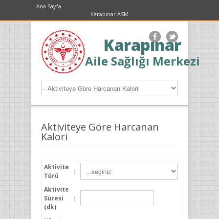
Ana Sayfa
Karapınar ASM
Karapınar
Aile Sağlığı Merkezi
Aktiviteye Göre Harcanan
Kalori
Aktivite
:
Türü
Aktivite
Süresi
:
(dk)