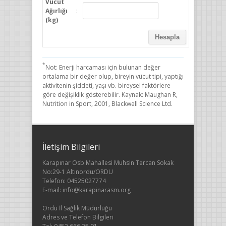
Vücut
Ağırlığı
:
(kg)
*
Not: Enerji harcaması için bulunan değer
ortalama bir değer olup, bireyin vücut tipi, yaptığı
aktivitenin şiddeti, yaşı vb. bireysel faktörlere
göre değişiklik gösterebilir. Kaynak: Maughan R,
Nutrition in Sport, 2001, Blackwell Science Ltd.
İletişim Bilgileri
Karapınar Osb Mahallesi Muhsin Tercan Sokak
No:29-1 Altınordu/ORDU
Telefon: 04525027774
E-mail: info@karapinarasm.org
Ordu İl Sağlık Müdürlüğü
Adres ve Telefon Bilgileri