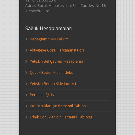
Tel: 0452 666 25 01
Adres: Bucak Mahallesi İbni Sina Caddesi No:18
Altınordu/Ordu
Sağlık Hesaplamaları
Bebeğinizin Aşı Takvimi
Aktiviteye Göre Harcanan Kalori
Yetişkin Bel Çevresi Hesaplama
Çocuk Beden Kitle İndeksi
Yetişkin Beden Kitle İndeksi
Persentil Eğrisi
Kız Çocuklar İçin Persentil Tablosu
Erkek Çocuklar İçin Persentil Tablosu