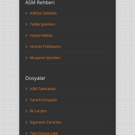
ASM Rehberi
ASM’ye Gelirken
Tetkik İşlemleri
Hasta Hakları
Hizmet Politikamız
Muayene İşlemleri
Dosyalar
ASM Talimatları
Yararlı Dosyalar
İlk Yardım
Sigaranın Zararları
Tüm Dosya Liste