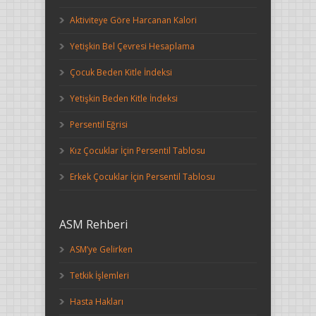
Aktiviteye Göre Harcanan Kalori
Yetişkin Bel Çevresi Hesaplama
Çocuk Beden Kitle İndeksi
Yetişkin Beden Kitle İndeksi
Persentil Eğrisi
Kız Çocuklar İçin Persentil Tablosu
Erkek Çocuklar İçin Persentil Tablosu
ASM Rehberi
ASM’ye Gelirken
Tetkik İşlemleri
Hasta Hakları