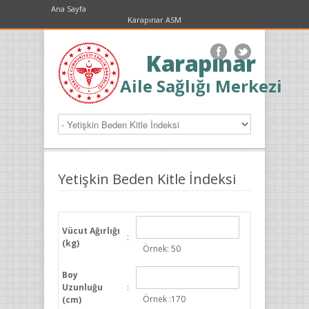
Ana Sayfa
Karapınar ASM
Karapınar
Aile Sağlığı Merkezi
Yetişkin Beden Kitle İndeksi
Vücut Ağırlığı
:
(kg)
Örnek: 50
Boy
Uzunluğu
:
Örnek :170
(cm)