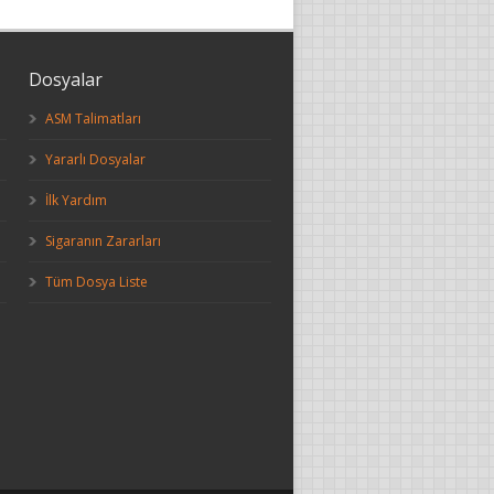
Dosyalar
ASM Talimatları
Yararlı Dosyalar
İlk Yardım
Sigaranın Zararları
Tüm Dosya Liste