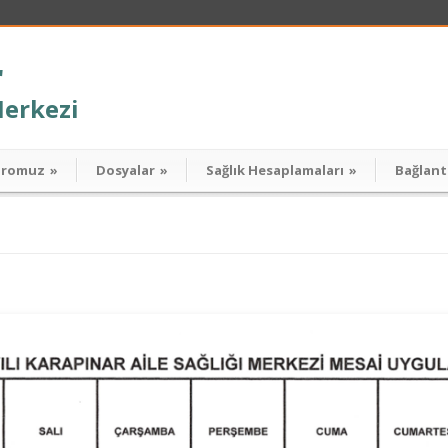
r
Merkezi
dromuz
»
Dosyalar
»
Sağlık Hesaplamaları
»
Bağlant