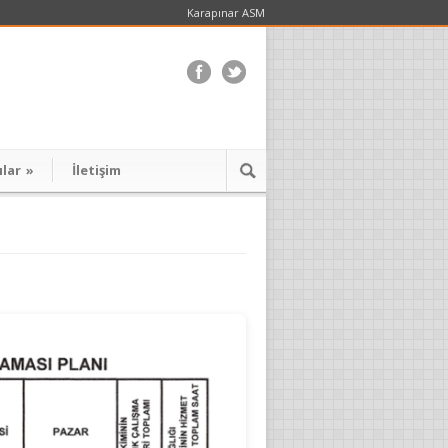
Karapınar ASM
ılar
»
İletişim