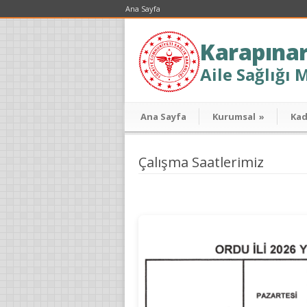
Ana Sayfa
Karapına
Aile Sağlığı 
Ana Sayfa
Kurumsal
»
Ka
Çalışma Saatlerimiz