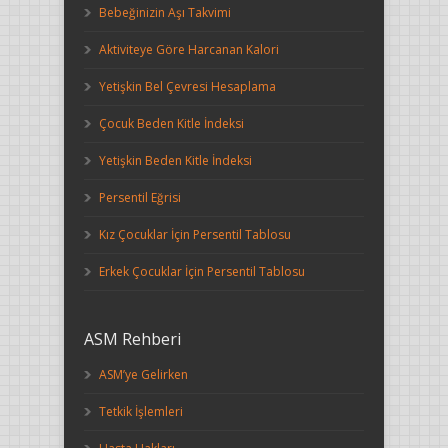
Bebeğinizin Aşı Takvimi
Aktiviteye Göre Harcanan Kalori
Yetişkin Bel Çevresi Hesaplama
Çocuk Beden Kitle İndeksi
Yetişkin Beden Kitle İndeksi
Persentil Eğrisi
Kız Çocuklar İçin Persentil Tablosu
Erkek Çocuklar İçin Persentil Tablosu
ASM Rehberi
ASM’ye Gelirken
Tetkik İşlemleri