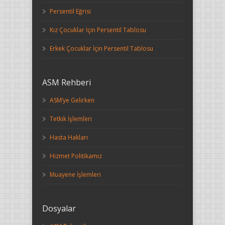
Persentil Eğrisi
Kız Çocuklar İçin Persentil Tablosu
Erkek Çocuklar İçin Persentil Tablosu
ASM Rehberi
ASM’ye Gelirken
Tetkik İşlemleri
Hasta Hakları
Hizmet Politikamız
Muayene İşlemleri
Dosyalar