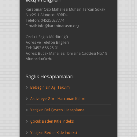
Karapınar Osb Mahallesi Muhsin Tercan Sokak
No:29-1 Altınordu/ORDU
Telefon: 04525027774
E-mail: info@karapinarasm.org
Ordu İl Sağlık Müdürlüğü
Adres ve Telefon Bilgileri
Tel: 0452 666 25 01
Adres: Bucak Mahallesi İbni Sina Caddesi No:18
Altınordu/Ordu
Sağlık Hesaplamaları
Bebeğinizin Aşı Takvimi
Aktiviteye Göre Harcanan Kalori
Yetişkin Bel Çevresi Hesaplama
Çocuk Beden Kitle İndeksi
Yetişkin Beden Kitle İndeksi