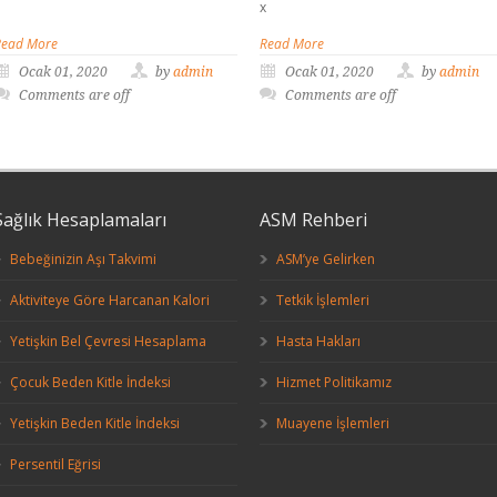
x
Read More
Read More
Ocak 01, 2020
by
admin
Ocak 01, 2020
by
admin
Comments are off
Comments are off
Sağlık Hesaplamaları
ASM Rehberi
Bebeğinizin Aşı Takvimi
ASM’ye Gelirken
Aktiviteye Göre Harcanan Kalori
Tetkik İşlemleri
Yetişkin Bel Çevresi Hesaplama
Hasta Hakları
Çocuk Beden Kitle İndeksi
Hizmet Politikamız
Yetişkin Beden Kitle İndeksi
Muayene İşlemleri
Persentil Eğrisi