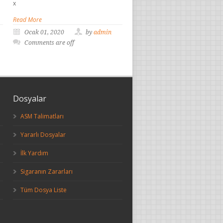
x
Read More
Ocak 01, 2020
by
admin
Comments are off
Dosyalar
ASM Talimatları
Yararlı Dosyalar
İlk Yardım
Sigaranın Zararları
Tüm Dosya Liste