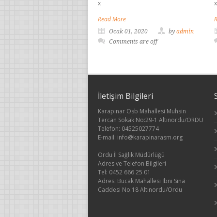
x
x
Read More
Ocak 01, 2020
by
admin
Comments are off
İletişim Bilgileri
Karapınar Osb Mahallesi Muhsin
Tercan Sokak No:29-1 Altınordu/ORDU
Telefon: 04525027774
E-mail: info@karapinarasm.org
Ordu İl Sağlık Müdürlüğü
Adres ve Telefon Bilgileri
Tel: 0452 666 25 01
Adres: Bucak Mahallesi İbni Sina
Caddesi No:18 Altınordu/Ordu