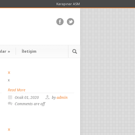
Karapınar ASM
ılar
»
İletişim
x
x
Read More
Ocak 01, 2020
by
admin
Comments are off
x