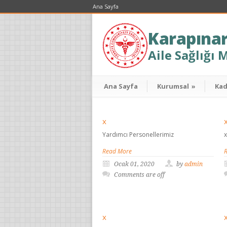
Ana Sayfa
Karapına
Aile Sağlığı 
Ana Sayfa
Kurumsal
»
Ka
x
Yardımcı Personellerimiz
x
Read More
Ocak 01, 2020
by
admin
Comments are off
x