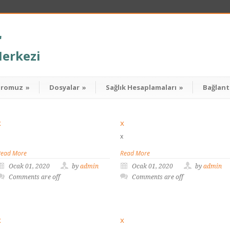
r
Merkezi
dromuz
»
Dosyalar
»
Sağlık Hesaplamaları
»
Bağlant
x
x
x
Read More
Read More
Ocak 01, 2020
by
admin
Ocak 01, 2020
by
admin
Comments are off
Comments are off
x
x